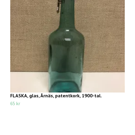
FLASKA, glas, Årnäs, patentkork, 1900-tal.
V
65 kr
3