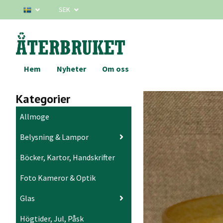
SEK
Hem
Nyheter
Om oss
Kategorier
Allmoge
Belysning & Lampor
Böcker, Kartor, Handskrifter
Foto Kameror & Optik
Glas
Högtider, Jul, Påsk