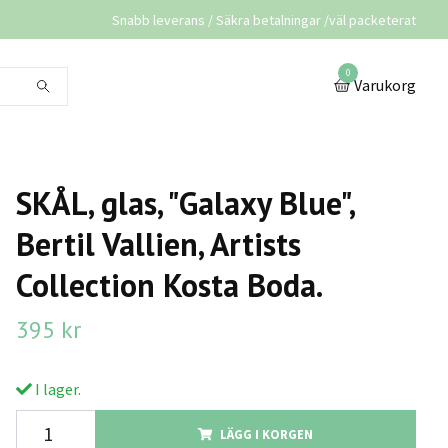
Snabb leverans / Säkra betalningar /väl packeterat
0
Varukorg
SKÅL, glas, "Galaxy Blue",
Bertil Vallien, Artists
Collection Kosta Boda.
395 kr
I lager.
LÄGG I KORGEN