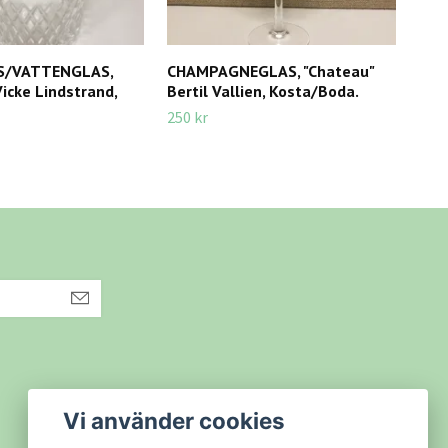
S/VATTENGLAS,
CHAMPAGNEGLAS, "Chateau"
RÖD
icke Lindstrand,
Bertil Vallien, Kosta/Boda.
190
250 kr
65 k
Vi använder cookies