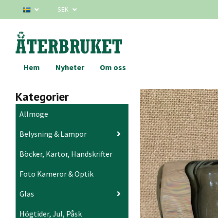
SEK
Hem
Nyheter
Om oss
Kategorier
Allmoge
Belysning & Lampor
Böcker, Kartor, Handskrifter
Foto Kameror & Optik
Glas
Högtider, Jul, Påsk