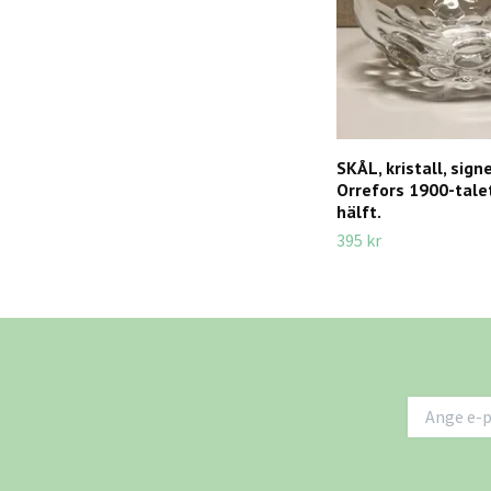
SKÅL, kristall, sign
Orrefors 1900-tale
hälft.
395 kr