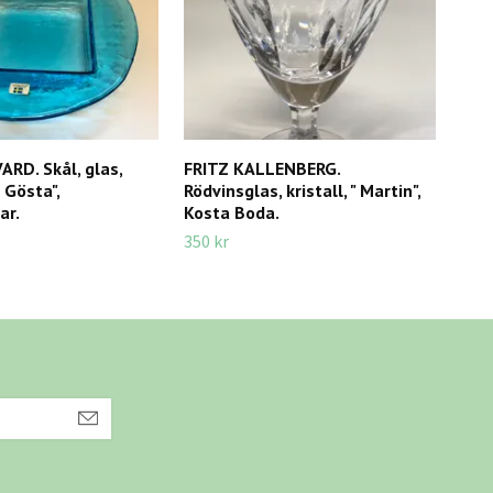
RD. Skål, glas,
FRITZ KALLENBERG.
TAP
Gösta",
Rödvinsglas, kristall, " Martin",
"Asl
ar.
Kosta Boda.
95 k
350 kr