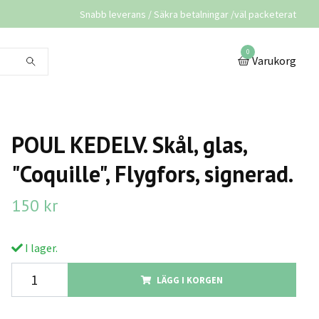
Snabb leverans / Säkra betalningar /väl packeterat
0
Varukorg
POUL KEDELV. Skål, glas,
"Coquille", Flygfors, signerad.
150 kr
I lager.
LÄGG I KORGEN