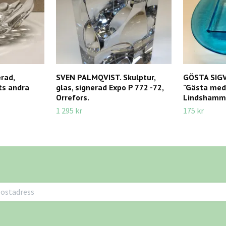
erad,
SVEN PALMQVIST. Skulptur,
GÖSTA SIGVA
ts andra
glas, signerad Expo P 772 -72,
"Gästa med 
Orrefors.
Lindshamm
1 295 kr
175 kr