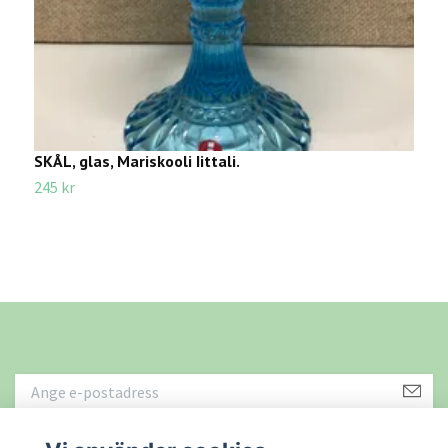
SKÅL, glas, Mariskooli Iittali.
F
245 kr
2