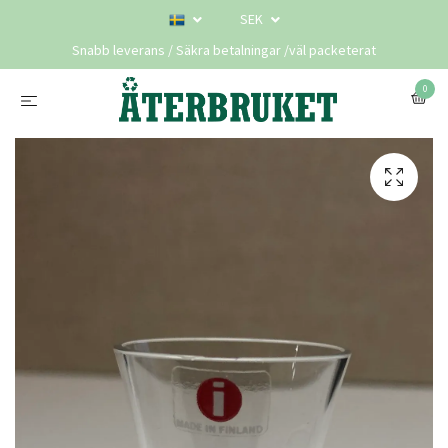
SEK
Snabb leverans / Säkra betalningar /väl packeterat
0