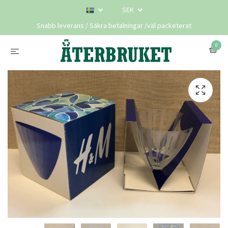
SEK
Snabb leverans / Säkra betalningar /väl packeterat
0