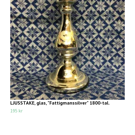
LJUSSTAKE, glas, "Fattigmanssilver" 1800-tal.
K
195 kr
1