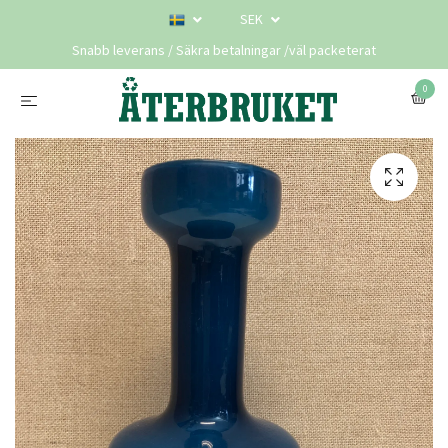
SEK
Snabb leverans / Säkra betalningar /väl packeterat
0