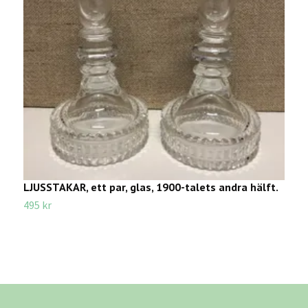
LJUSSTAKAR, ett par, glas, 1900-talets andra hälft.
G
s
495 kr
7