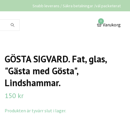
Snabb leverans / Säkra betalningar /väl packeterat
0
Varukorg
GÖSTA SIGVARD. Fat, glas,
"Gästa med Gösta",
Lindshammar.
150 kr
Produkten är tyvärr slut i lager.