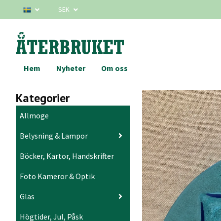
SEK
Hem
Nyheter
Om oss
Kategorier
Allmoge
Belysning & Lampor
Böcker, Kartor, Handskrifter
Foto Kameror & Optik
Glas
Högtider, Jul, Påsk