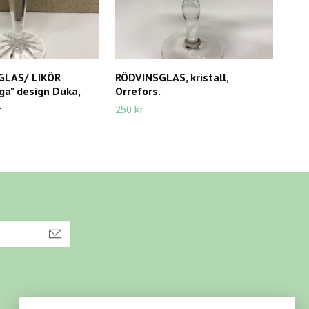
GLAS/ LIKÖR
RÖDVINSGLAS, kristall,
Ljus
aga" design Duka,
Orrefors.
Ros
.
250 kr
125 