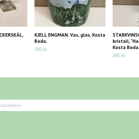
CKERSKÅL,
KJELL ENGMAN. Vas, glas, Kosta
STARKVINS
Boda.
kristall, "H
Kosta Boda
295 kr
395 kr