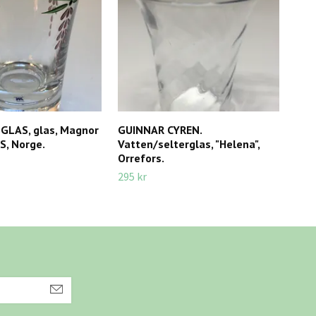
LAS, glas, Magnor
GUINNAR CYREN.
SKÅL
S, Norge.
Vatten/selterglas, "Helena",
Lum
Orrefors.
40 k
295 kr