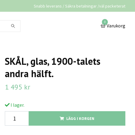
Snabb leverans / Säkra betalningar /väl packeterat
0
Varukorg
SKÅL, glas, 1900-talets
andra hälft.
1 495 kr
I lager.
LÄGG I KORGEN