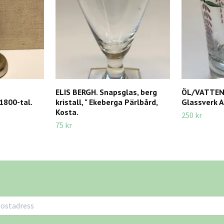
ELIS BERGH. Snapsglas, berg
ÖL/VATTENG
1800-tal.
kristall, " Ekeberga Pärlbård,
Glassverk A
Kosta.
250 kr
75 kr