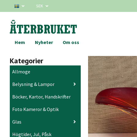
SEK
Hem
Nyheter
Om oss
Kategorier
Allmoge
Belysning & Lampor
Böcker, Kartor, Handskrifter
Foto Kameror & Optik
Glas
Högtider, Jul, Påsk