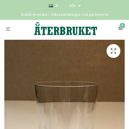
SEK
Snabb leverans / Säkra betalningar /väl packeterat
0