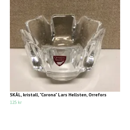
SKÅL, kristall, "Corona" Lars Hellsten, Orrefors
S
125 kr
3