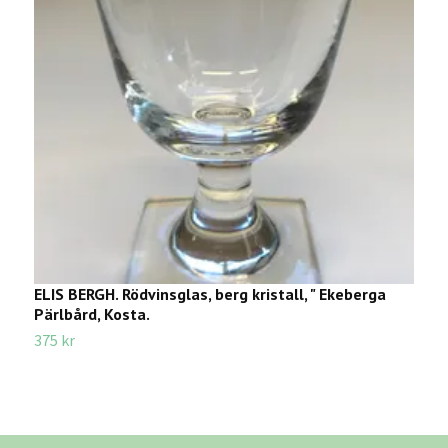
ELIS BERGH. Rödvinsglas, berg kristall, " Ekeberga
R
Pärlbård, Kosta.
2
375 kr