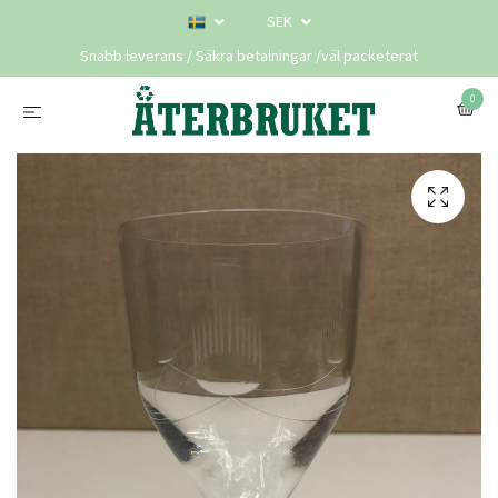
SEK
Snabb leverans / Säkra betalningar /väl packeterat
0