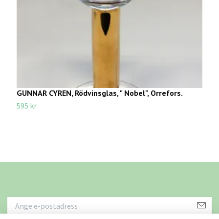
GUNNAR CYREN, Rödvinsglas, " Nobel", Orrefors.
R
1
595 kr
1