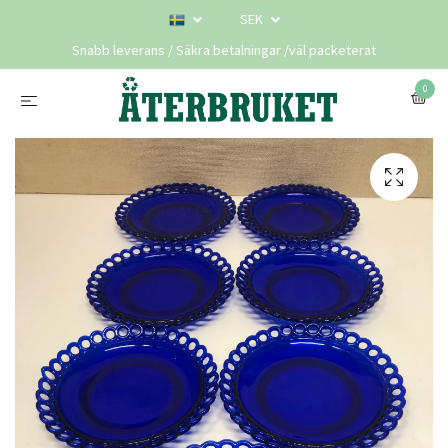
SEK
Snabb leverans / Säkra betalningar /väl packeterat
0