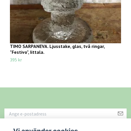
TIMO SARPANEVA. Ljusstake, glas, två ringar,
R
"Festivo", Iittala.
K
395 kr
7
Vi använder cookies