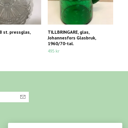
 st. pressglas,
TILLBRINGARE, glas,
MON
Johannesfors Glasbruk,
glas
1960/70-tal.
175 
495 kr