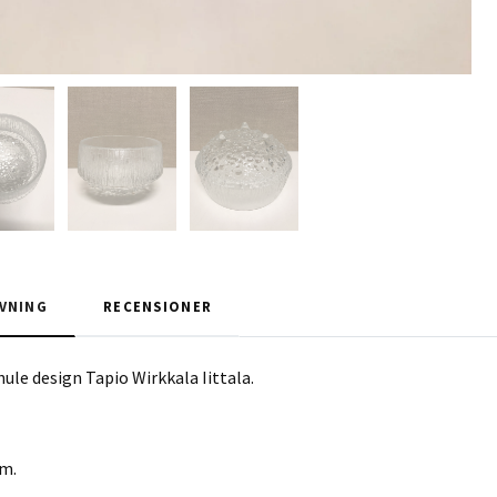
VNING
RECENSIONER
ule design Tapio Wirkkala Iittala.
cm.