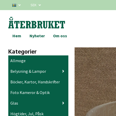
SEK
Hem
Nyheter
Om oss
Kategorier
Allmoge
Belysning & Lampor
Böcker, Kartor, Handskrifter
Foto Kameror & Optik
Glas
Högtider, Jul, Påsk