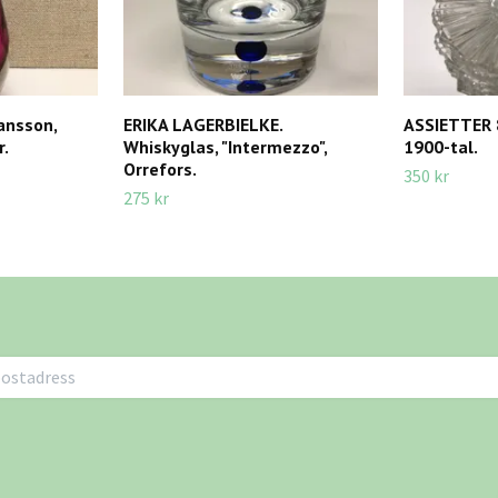
hansson,
ERIKA LAGERBIELKE.
ASSIETTER 8
r.
Whiskyglas, "Intermezzo",
1900-tal.
Orrefors.
350 kr
275 kr