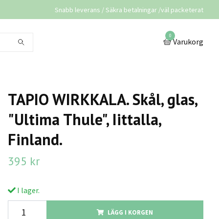
Snabb leverans / Säkra betalningar /väl packeterat
0
Varukorg
TAPIO WIRKKALA. Skål, glas,
"Ultima Thule", Iittalla,
Finland.
395 kr
I lager.
LÄGG I KORGEN