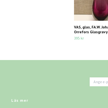
VAS, glas, FA.W. Jo
Orrefors Glasgravy
395 kr
Läs mer