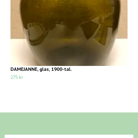
DAMEJANNE, glas, 1900-tal.
W
275 kr
6