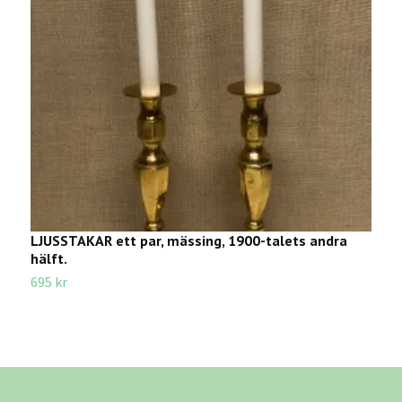
LJUSSTAKAR ett par, mässing, 1900-talets andra
L
hälft.
S
695 kr
5