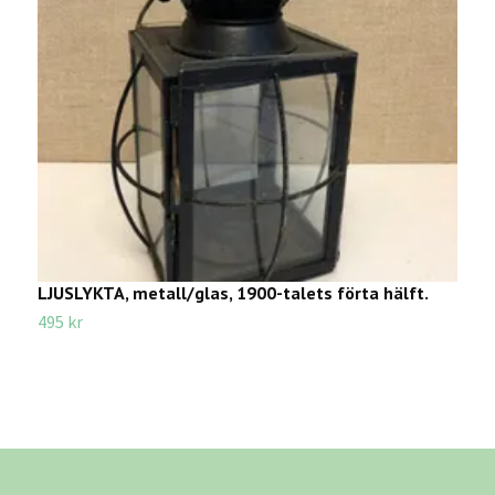
LJUSLYKTA, metall/glas, 1900-talets förta hälft.
J
D
495 kr
4