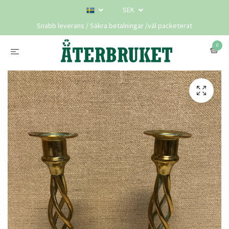
SEK
Snabb leverans / Säkra betalningar /väl packeterat
0