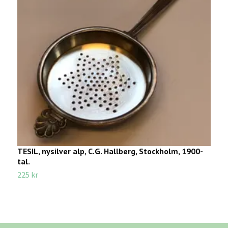
TESIL, nysilver alp, C.G. Hallberg, Stockholm, 1900-
B
tal.
t
225 kr
1