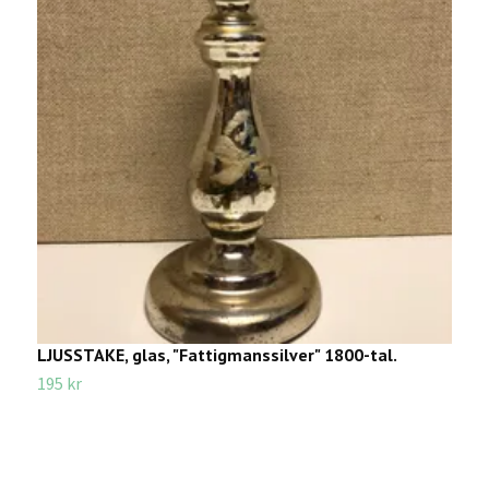
LJUSSTAKE, glas, "Fattigmanssilver" 1800-tal.
K
195 kr
5