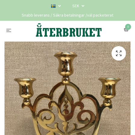
SEK
Snabb leverans / Säkra betalningar /väl packeterat
0