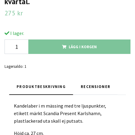
kvartal.
275 kr
I lager.
LÄGG I KORGEN
Lagersaldo:
1
PRODUKTBESKRIVNING
RECENSIONER
Kandelaber i m mässing med tre ljuspunkter,
etikett märkt Scandia Present Karlshamn,
plastlackerad uta skall ej putsats.
Höjd ca. 27 cm.