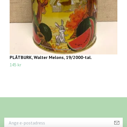
PLÅTBURK, Walter Melons, 19/2000-tal.
V
S
145 kr
3