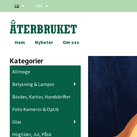
SEK
Hem
Nyheter
Om oss
Kategorier
Allmoge
Belysning & Lampor
Böcker, Kartor, Handskrifter
Foto Kameror & Optik
Glas
Högtider, Jul, Påsk