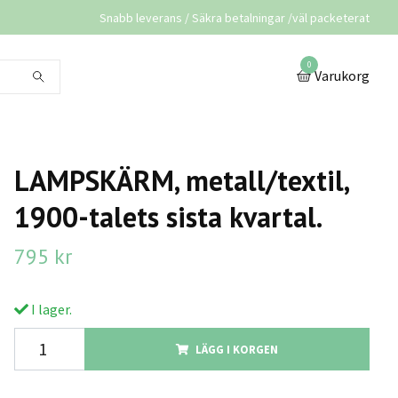
Snabb leverans / Säkra betalningar /väl packeterat
0
Varukorg
LAMPSKÄRM, metall/textil,
1900-talets sista kvartal.
795 kr
I lager.
LÄGG I KORGEN