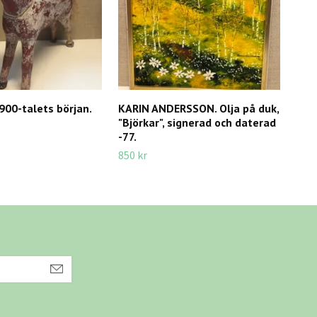
1900-talets början.
KARIN ANDERSSON. Olja på duk,
BARN
"Björkar", signerad och daterad
18/
-77.
495 
850 kr