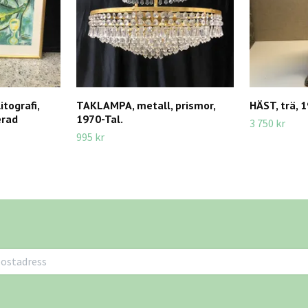
tografi,
TAKLAMPA, metall, prismor,
HÄST, trä, 
erad
1970-Tal.
3 750 kr
995 kr