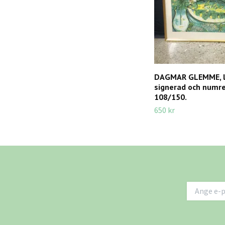
DAGMAR GLEMME, li
signerad och numr
108/150.
650 kr