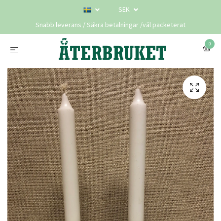
SEK
Snabb leverans / Säkra betalningar /väl packeterat
0