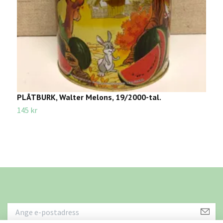
PLÅTBURK, Walter Melons, 19/2000-tal.
U
a
145 kr
1