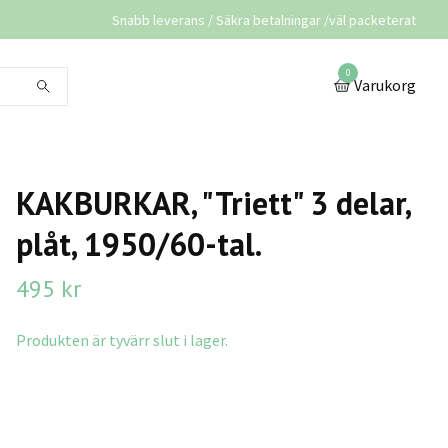
Snabb leverans / Säkra betalningar /väl packeterat
0
Varukorg
KAKBURKAR, "Triett" 3 delar,
plåt, 1950/60-tal.
495 kr
Produkten är tyvärr slut i lager.