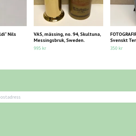
di" Nils
VAS, mässing, no. 94, Skultuna,
FOTOGRAFIRA
Messingsbruk, Sweden.
Svenskt Ten
995 kr
350 kr