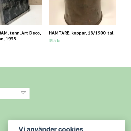
M, tenn, Art Deco,
HÄMTARE, koppar, 18/1900-tal.
FAT,
n, 1935.
395 kr
395 
Vi använder cookies