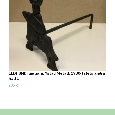
ELDHUND, gjutjärn, Ystad Metall, 1900-talets andra
F
hälft.
G
795 kr
2