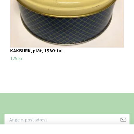
KAKBURK, plåt, 1960-tal.
V
S
125 kr
3