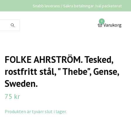
Snabb leverans / Säkra betalningar /väl packeterat
0
Varukorg
FOLKE AHRSTRÖM. Tesked,
rostfritt stål, " Thebe", Gense,
Sweden.
75 kr
Produkten är tyvärr slut i lager.