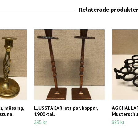
r, mässing,
LJUSSTAKAR, ett par, koppar,
ÄGGHÅLLARE
lstuna.
1900-tal.
Musterschut
395 kr
895 kr