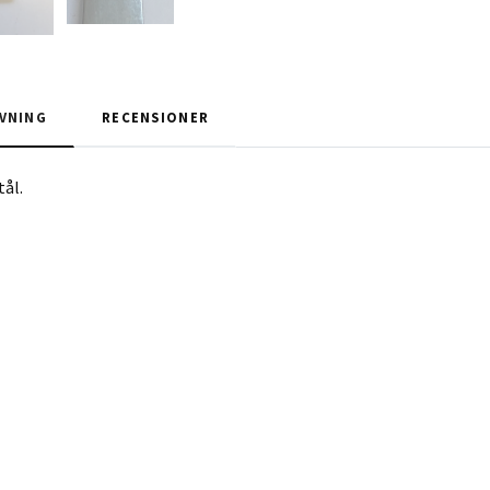
VNING
RECENSIONER
tål.