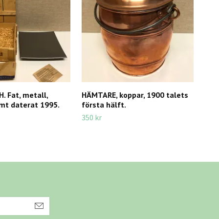
 Fat, metall,
HÄMTARE, koppar, 1900 talets
MON
mt daterat 1995.
första hälft.
rost
seri
350 kr
350 