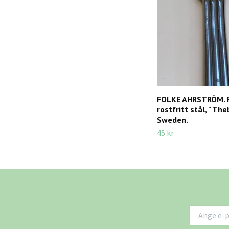
FOLKE AHRSTRÖM. F
rostfritt stål, " The
Sweden.
45 kr