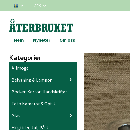
SEK
Hem
Nyheter
Om oss
Kategorier
Allmoge
Belysning & Lampor
Böcker, Kartor, Handskrifter
Foto Kameror & Optik
Glas
Högtider, Jul, Påsk