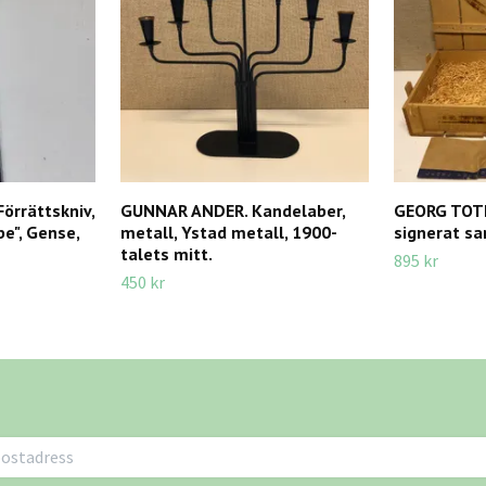
örrättskniv,
GUNNAR ANDER. Kandelaber,
GEORG TOTH.
be", Gense,
metall, Ystad metall, 1900-
signerat sa
talets mitt.
895 kr
450 kr