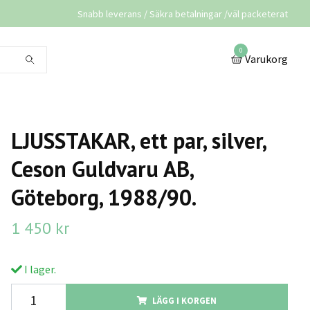
Snabb leverans / Säkra betalningar /väl packeterat
0
Varukorg
LJUSSTAKAR, ett par, silver,
Ceson Guldvaru AB,
Göteborg, 1988/90.
1 450 kr
I lager.
LÄGG I KORGEN