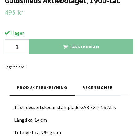
Guldsmeds Aktiebolaget, 1900-tal.
495 kr
I lager.
LÄGG I KORGEN
Lagersaldo:
1
PRODUKTBESKRIVNING
RECENSIONER
11 st. dessertskedar stämplade GAB EX.P NS ALP.
Längd ca. 14 cm.
Totalvikt ca. 296 gram.