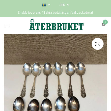
SEK
Snabb leverans / Säkra betalningar /väl packeterat
0