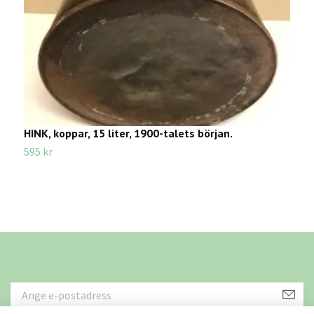
HINK, koppar, 15 liter, 1900-talets början.
L
595 kr
3