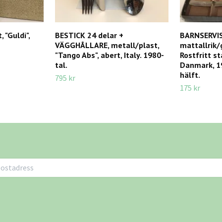
 "Guldi",
BESTICK 24 delar +
BARNSERVIS
VÄGGHÅLLARE, metall/plast,
mattallrik/
"Tango Abs", abert, Italy. 1980-
Rostfritt st
tal.
Danmark, 1
hälft.
795 kr
175 kr