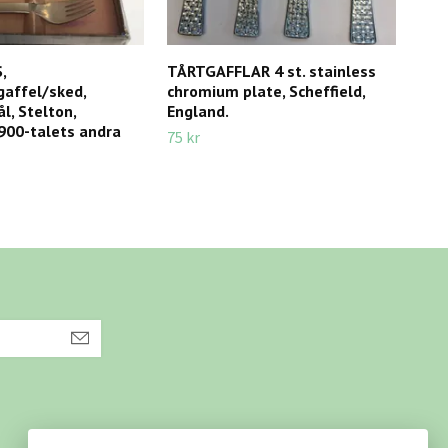
,
TÅRTGAFFLAR 4 st. stainless
BES
gaffel/sked,
chromium plate, Scheffield,
tale
ål, Stelton,
England.
595 
900-talets andra
75 kr