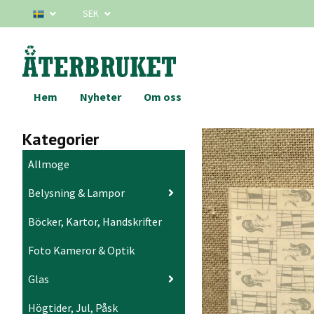
SEK
Hem
Nyheter
Om oss
Kategorier
Allmoge
Belysning & Lampor
Böcker, Kartor, Handskrifter
Foto Kameror & Optik
Glas
Högtider, Jul, Påsk