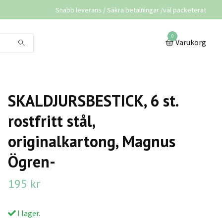
Snabb leverans / Säkra betalningar /väl packeterat
0
Varukorg
SKALDJURSBESTICK, 6 st.
rostfritt stål,
originalkartong, Magnus
Ögren-
195 kr
I lager.