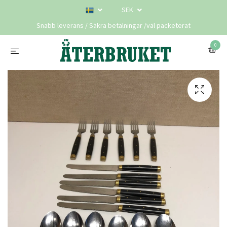
SEK
Snabb leverans / Säkra betalningar /väl packeterat
0