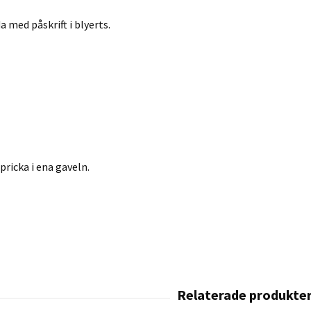
da med påskrift i blyerts.
pricka i ena gaveln.