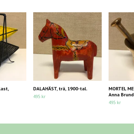
ast,
DALAHÄST, trä, 1900-tal.
MORTEL MED
Anna Brund
495 kr
495 kr