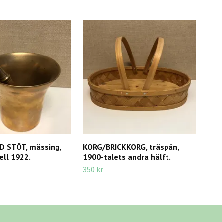
 STÖT, mässing,
KORG/BRICKKORG, träspån,
PIP
ell 1922.
1900-talets andra hälft.
350 
350 kr