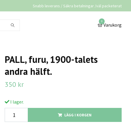
Snabb leverans / Säkra betalningar /väl packeterat
0
Varukorg
PALL, furu, 1900-talets
andra hälft.
350 kr
I lager.
LÄGG I KORGEN