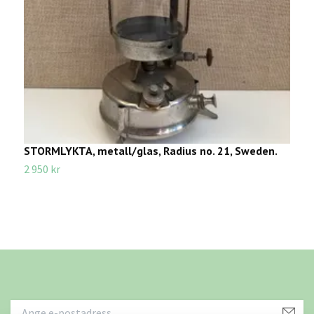
STORMLYKTA, metall/glas, Radius no. 21, Sweden.
T
2 950 kr
5