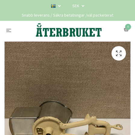
SEK
Snabb leverans / Säkra betalningar /väl packeterat
0