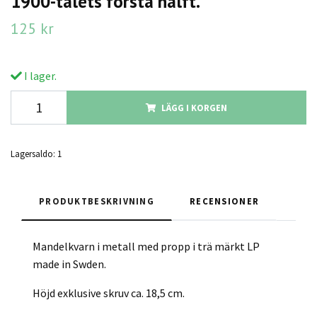
1900-talets första hälft.
125 kr
I lager.
LÄGG I KORGEN
Lagersaldo:
1
PRODUKTBESKRIVNING
RECENSIONER
Mandelkvarn i metall med propp i trä märkt LP
made in Swden.
Höjd exklusive skruv ca. 18,5 cm.