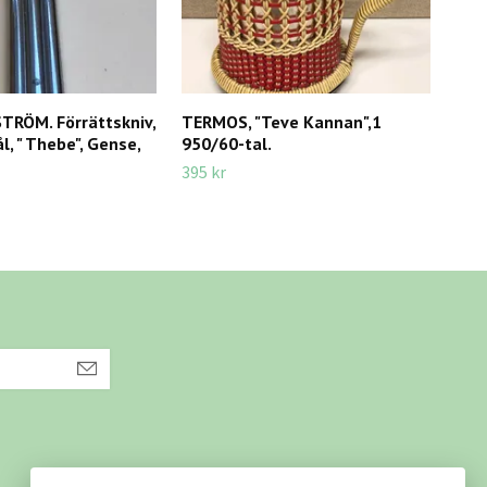
TRÖM. Förrättskniv,
TERMOS, "Teve Kannan",1
PLÅ
ål, " Thebe", Gense,
950/60-tal.
Bös
hälf
395 kr
150 