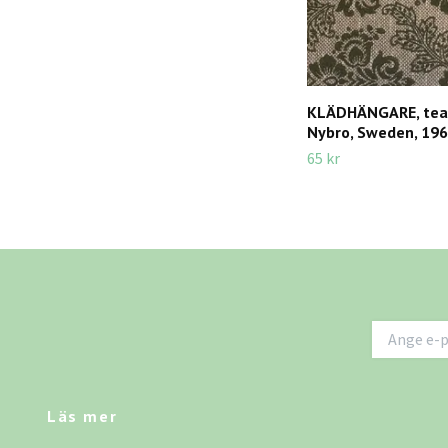
KLÄDHÄNGARE, teak
Nybro, Sweden, 196
65 kr
Läs mer