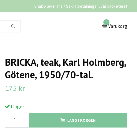
Snabb leverans / Säkra betalningar /väl packeterat
0
Varukorg
BRICKA, teak, Karl Holmberg,
Götene, 1950/70-tal.
175 kr
I lager.
LÄGG I KORGEN