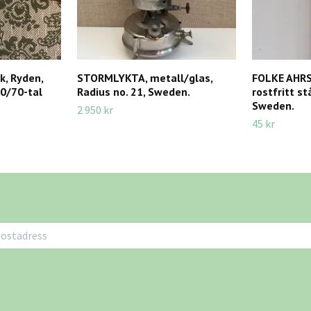
, Ryden,
STORMLYKTA, metall/glas,
FOLKE AHRS
0/70-tal
Radius no. 21, Sweden.
rostfritt st
Sweden.
2 950 kr
45 kr