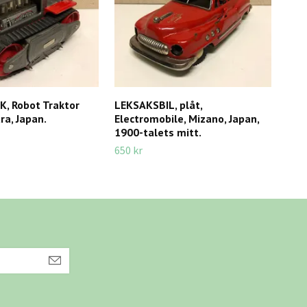
, Robot Traktor
LEKSAKSBIL, plåt,
BOR
a, Japan.
Electromobile, Mizano, Japan,
Swe
1900-talets mitt.
75 k
650 kr