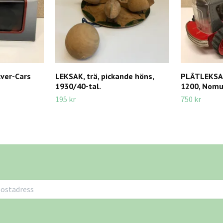
ver-Cars
LEKSAK, trä, pickande höns,
PLÅTLEKSAK
1930/40-tal.
1200, Nomur
195 kr
750 kr