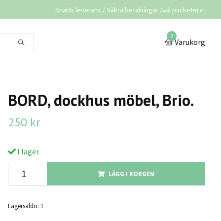
Snabb leverans / Säkra betalningar /väl packeterat
0
Varukorg
BORD, dockhus möbel, Brio.
250 kr
I lager.
LÄGG I KORGEN
Lagersaldo:
1