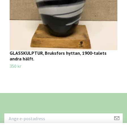
GLASSKULPTUR, Bruksfors hyttan, 1900-talets
O
andra hälft.
s
350 kr
9