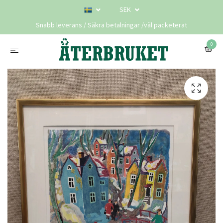
SEK
Snabb leverans / Säkra betalningar /väl packeterat
0