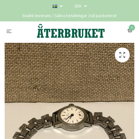
SEK
Snabb leverans / Säkra betalningar /väl packeterat
0