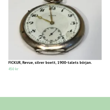
FICKUR, Revue, silver boett, 1900-talets början.
F
450 kr
4