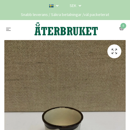
SEK
Snabb leverans / Säkra betalningar /väl packeterat
0