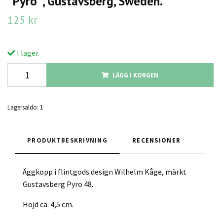
"Pyro ", Gustavsberg, Sweden.
125 kr
I lager.
LÄGG I KORGEN
Lagersaldo:
1
PRODUKTBESKRIVNING
RECENSIONER
Äggkopp i flintgods design Wilhelm Kåge, märkt
Gustavsberg Pyro 48.
Höjd ca. 4,5 cm.