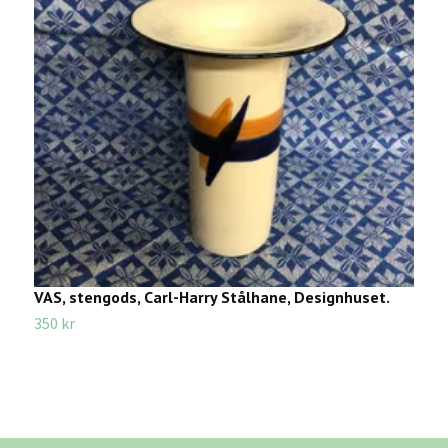
VAS, stengods, Carl-Harry Stålhane, Designhuset.
D
G
350 kr
2