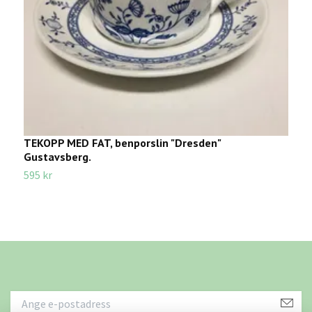
TEKOPP MED FAT, benporslin "Dresden"
H
Gustavsberg.
E
595 kr
2