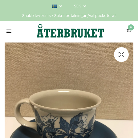
SEK
Snabb leverans / Säkra betalningar /väl packeterat
0