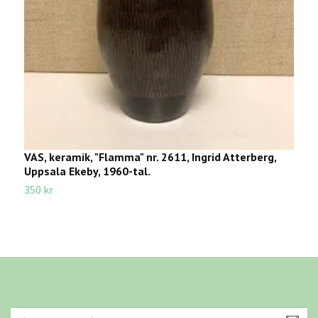
VAS, keramik, "Flamma" nr. 2611, Ingrid Atterberg,
U
Uppsala Ekeby, 1960-tal.
R
350 kr
4