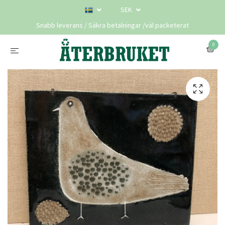
SEK
Snabb leverans / Säkra betalningar /väl packeterat
0