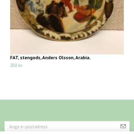
FAT, stengods, Anders Olsson, Arabia.
Ä
C
250 kr
1