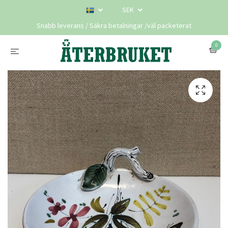
SEK
Snabb leverans / Säkra betalningar /väl packeterat
0