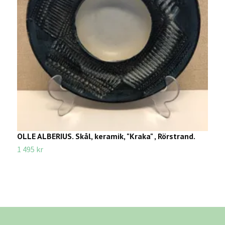
OLLE ALBERIUS. Skål, keramik, "Kraka" , Rörstrand.
A
1 495 kr
1