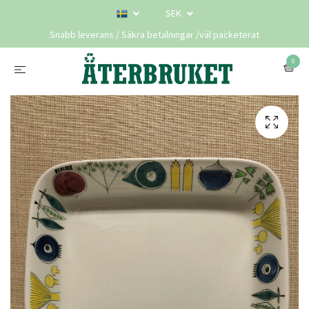
SEK
Snabb leverans / Säkra betalningar /väl packeterat
0