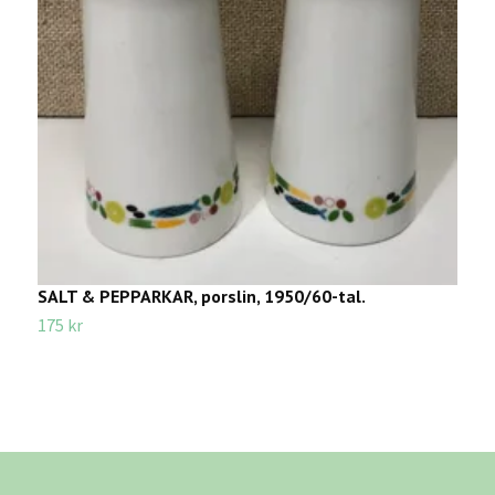
SALT & PEPPARKAR, porslin, 1950/60-tal.
M
"
175 kr
5