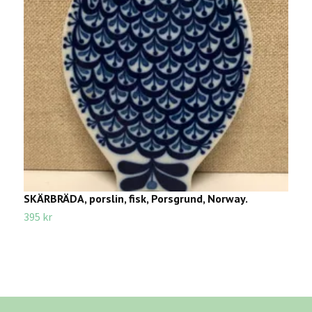
SKÄRBRÄDA, porslin, fisk, Porsgrund, Norway.
U
395 kr
4