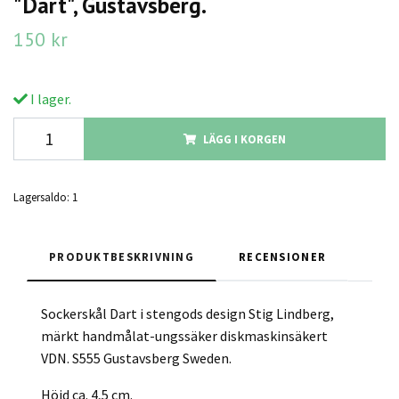
"Dart", Gustavsberg.
150 kr
I lager.
LÄGG I KORGEN
Lagersaldo:
1
PRODUKTBESKRIVNING
RECENSIONER
Sockerskål Dart i stengods design Stig Lindberg,
märkt handmålat-ungssäker diskmaskinsäkert
VDN. S555 Gustavsberg Sweden.
Höjd ca. 4,5 cm.