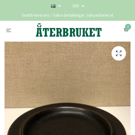
SEK
Snabb leverans / Säkra betalningar /väl packeterat
0