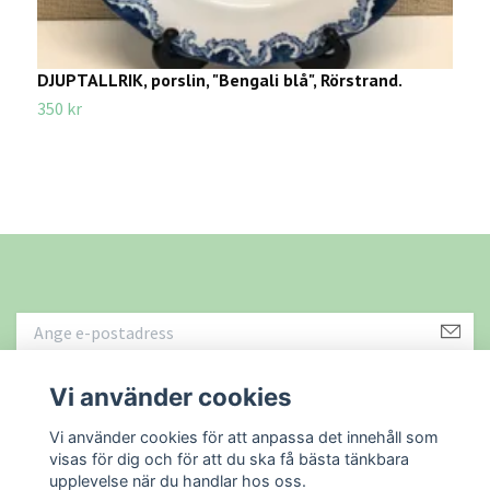
DJUPTALLRIK, porslin, "Bengali blå", Rörstrand.
M
G
350 kr
2
Vi använder cookies
Läs mer
Vi använder cookies för att anpassa det innehåll som
visas för dig och för att du ska få bästa tänkbara
upplevelse när du handlar hos oss.