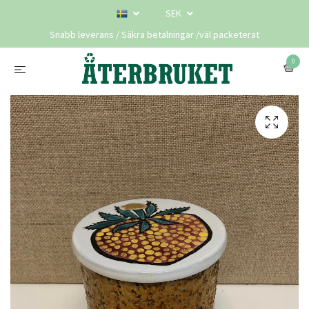
SEK
Snabb leverans / Säkra betalningar /väl packeterat
0