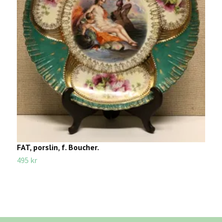
FAT, porslin, f. Boucher.
S
495 kr
2