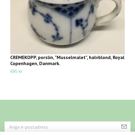
CREMEKOPP, porslin, "Musselmalet", halvblond, Royal
K
Copenhagen, Danmark.
C
695 kr
3