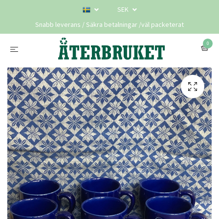
SEK
Snabb leverans / Säkra betalningar /väl packeterat
0