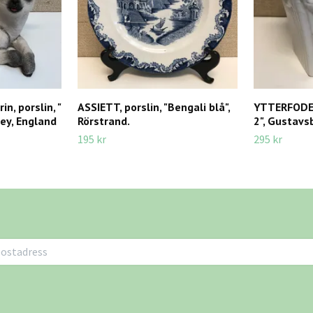
n, porslin, "
ASSIETT, porslin, "Bengali blå",
YTTERFODER,
ey, England
Rörstrand.
2", Gustavs
195 kr
295 kr