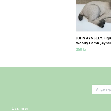
JOHN AYNSLEY. Figuri
Woolly Lamb", Aynsl
350 kr
Läs mer