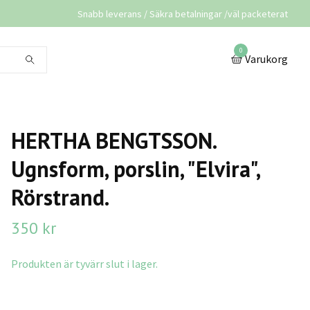
Snabb leverans / Säkra betalningar /väl packeterat
0
Varukorg
HERTHA BENGTSSON.
Ugnsform, porslin, "Elvira",
Rörstrand.
350 kr
Produkten är tyvärr slut i lager.