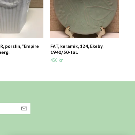
 porslin, "Empire
FAT, keramik, 124, Ekeby,
AIN
berg.
1940/50-tal.
pors
450 kr
250 