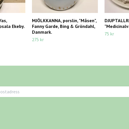
Vas,
MJÖLKKANNA, porslin, "Måsen",
DJUPTALLRI
ppsala Ekeby.
Fanny Garde, Bing & Gröndahl,
"Medicinalv
Danmark.
75 kr
275 kr