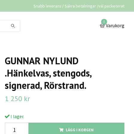
Snabb leverans / Säkra betalningar /väl packeterat
0
Varukorg
GUNNAR NYLUND
.Hänkelvas, stengods,
signerad, Rörstrand.
1 250 kr
I lager.
LÄGG I KORGEN