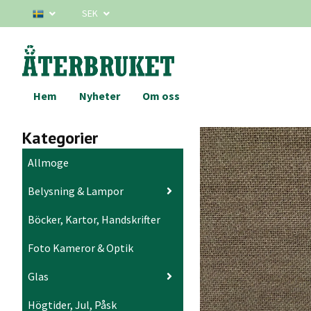
SEK
Hem
Nyheter
Om oss
Kategorier
Allmoge
Belysning & Lampor
Böcker, Kartor, Handskrifter
Foto Kameror & Optik
Glas
Högtider, Jul, Påsk