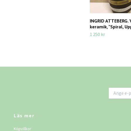
INGRID ATTEBERG. 
keramik, "Spiral, U
1 250 kr
Läs mer
Köpvillkor