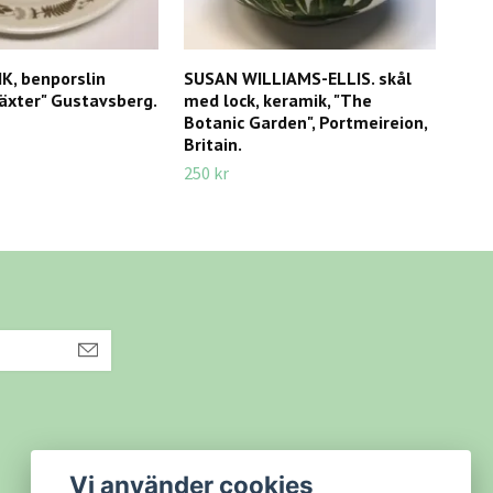
K, benporslin
SUSAN WILLIAMS-ELLIS. skål
CAR
äxter" Gustavsberg.
med lock, keramik, "The
sten
Botanic Garden", Portmeireion,
395 
Britain.
250 kr
Vi använder cookies