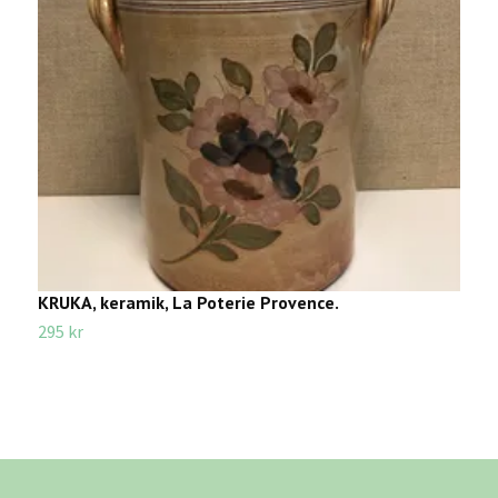
KRUKA, keramik, La Poterie Provence.
F
S
295 kr
4