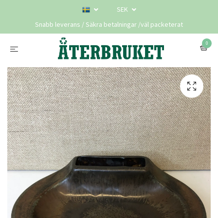
SEK
Snabb leverans / Säkra betalningar /väl packeterat
0